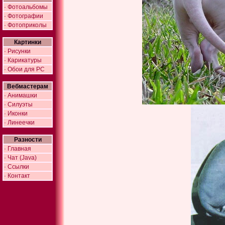
· Фотоальбомы
· Фотографии
· Фотоприколы
Картинки
· Рисунки
· Карикатуры
· Обои для PC
Вебмастерам
· Анимашки
· Силуэты
· Иконки
· Линеечки
Разности
· Главная
· Чат (Java)
· Ссылки
· Контакт