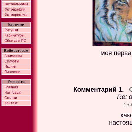
· Фотоальбомы
· Фотографии
· Фотоприколы
Картинки
· Рисунки
· Карикатуры
· Обои для PC
Вебмастерам
моя перва
· Анимашки
· Силуэты
· Иконки
· Линеечки
Разности
· Главная
Комментарий 1.
· Чат (Java)
Re: 
· Ссылки
· Контакт
15-
как
настоя