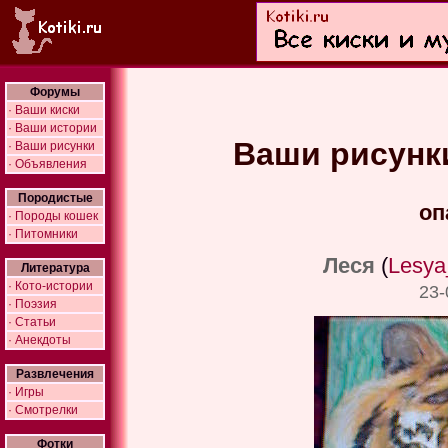
Форумы
· Ваши киски
· Ваши истории
Ваши рисунки 
· Ваши рисунки
· Объявления
Породистые
оп
· Породы кошек
· Питомники
Леся
(
Lesya
Литература
· Кото-истории
23-
· Поэзия
· Статьи
· Анекдоты
Развлечения
· Игры
· Смотрелки
Фотки