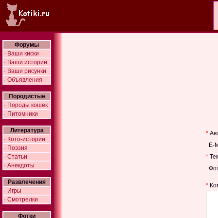
Форумы
· Ваши киски
· Ваши истории
· Ваши рисунки
· Объявления
Породистые
· Породы кошек
· Питомники
Литература
*
Ав
· Кото-истории
E-Ma
· Поэзия
· Статьи
*
Тем
· Анекдоты
Фото
Развлечения
*
Ко
· Игры
· Смотрелки
Фотки