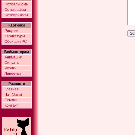
· Фотоальбомы
· Фотографии
· Фотоприколы
Картинки
· Рисунки
· Карикатуры
· Обои для PC
Вебмастерам
· Анимашки
· Силуэты
· Иконки
· Линеечки
Разности
· Главная
· Чат (Java)
· Ссылки
· Контакт