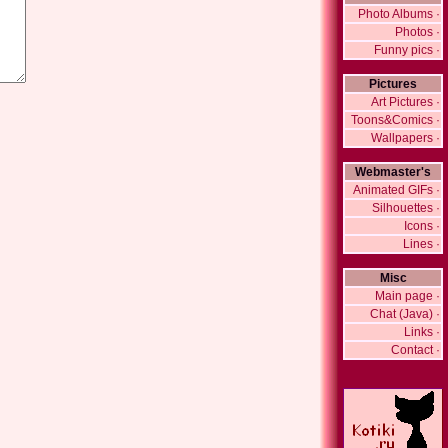
Photo Albums ·
Photos ·
Funny pics ·
Pictures
Art Pictures ·
Toons&Comics ·
Wallpapers ·
Webmaster's
Animated GIFs ·
Silhouettes ·
Icons ·
Lines ·
Misc
Main page ·
Chat (Java) ·
Links ·
Contact ·