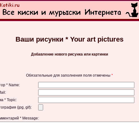
Ваши рисунки * Your art pictures
Добавление нового рисунка или картинки
Обязательные для заполнения поля отмечены
*
тор * Name:
il:
а * Topic:
графия (jpg, gif):
мментарий * Message: