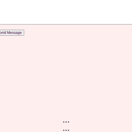
* * *
* * *