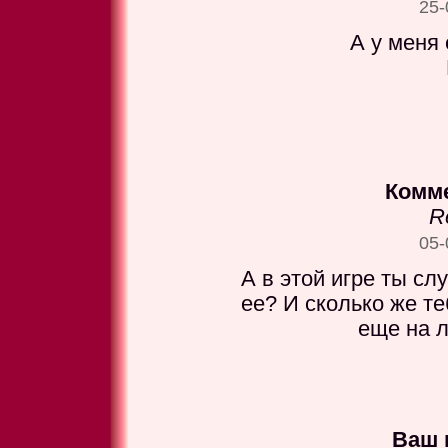
25-
А у меня 
Комме
R
05-
А в этой игре ты сл
ее? И сколько же те
еще на 
Ваш 