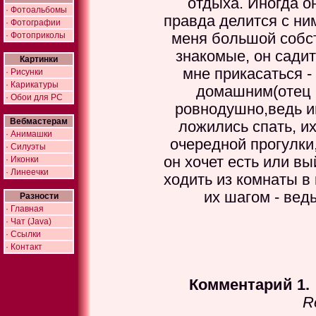
отдыха. Иногда о
· Фотоальбомы
правда делится с ним
· Фотографии
· Фотоприколы
меня большой собст
знакомые, он садит
Картинки
мне прикасаться - 
· Рисунки
· Карикатуры
домашним(отец и
· Обои для PC
ровнодушно,ведь им
Вебмастерам
ложились спать, и
· Анимашки
очередной прогулки,
· Силуэты
он хочет есть или вы
· Иконки
· Линеечки
ходить из комнаты в
их шагом - ведь
Разности
· Главная
· Чат (Java)
· Ссылки
· Контакт
Комментарий 1.
R