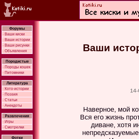
Форумы
· Ваши киски
· Ваши истории
Ваши истор
· Ваши рисунки
· Объявления
Породистые
· Породы кошек
· Питомники
Литература
· Кото-истории
14-
· Поэзия
· Статьи
· Анекдоты
Наверное, мой ко
Вся его жизнь про
Развлечения
· Игры
диване, хотя и
· Смотрелки
непредсказуемые
Фотки