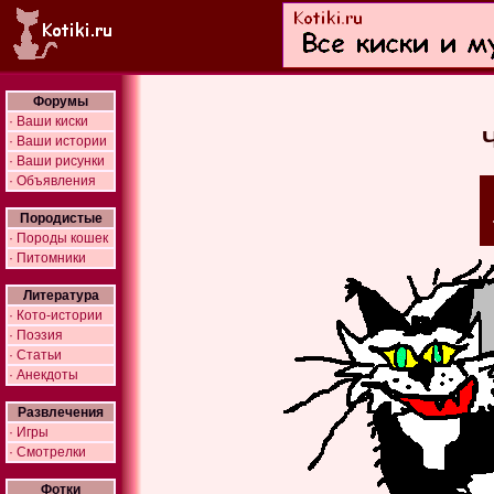
Форумы
· Ваши киски
Ч
· Ваши истории
· Ваши рисунки
· Объявления
Породистые
· Породы кошек
· Питомники
Литература
· Кото-истории
· Поэзия
· Статьи
· Анекдоты
Развлечения
· Игры
· Смотрелки
Фотки