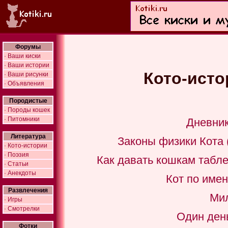
Форумы
· Ваши киски
· Ваши истории
Кото-истор
· Ваши рисунки
· Объявления
Породистые
· Породы кошек
· Питомники
Дневник
Литература
Законы физики Кота 
· Кото-истории
· Поэзия
Как давать кошкам табле
· Статьи
· Анекдоты
Кот по имен
Развлечения
Мил
· Игры
· Смотрелки
Один день
Фотки