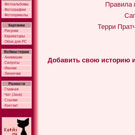
Правила 
· Фотоальбомы
· Фотографии
Саг
· Фотоприколы
Терри Пратч
Картинки
· Рисунки
· Карикатуры
· Обои для PC
Вебмастерам
· Анимашки
Добавить свою историю или
· Силуэты
· Иконки
· Линеечки
Разности
· Главная
· Чат (Java)
· Ссылки
· Контакт