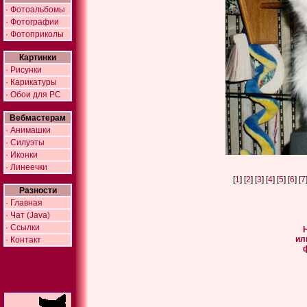
· Фотоальбомы
· Фотографии
· Фотоприколы
Картинки
· Рисунки
· Карикатуры
· Обои для PC
Вебмастерам
· Анимашки
· Силуэты
· Иконки
· Линеечки
[
1
] [
2
] [
3
] [
4
] [
5
] [
6
] [
7
Разности
· Главная
· Чат (Java)
· Ссылки
ил
· Контакт
ф