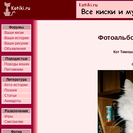
Форумы
· Ваши киски
Фотоальбо
· Ваши истории
· Ваши рисунки
· Объявления
Кот Тимоша
Породистые
· Породы кошек
· Питомники
Литература
· Кото-истории
· Поэзия
· Статьи
· Анекдоты
Развлечения
· Игры
· Смотрелки
Фотки