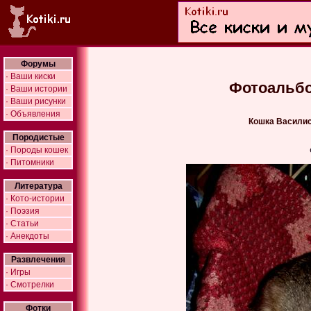
Форумы
· Ваши киски
Фотоальбо
· Ваши истории
· Ваши рисунки
· Объявления
Кошка Василис
Породистые
· Породы кошек
· Питомники
Литература
· Кото-истории
· Поэзия
· Статьи
· Анекдоты
Развлечения
· Игры
· Смотрелки
Фотки