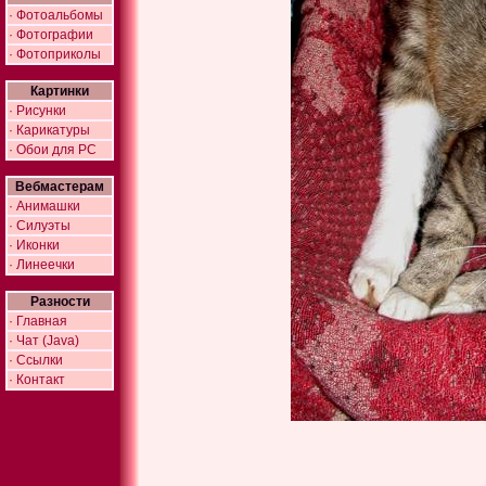
· Фотоальбомы
· Фотографии
· Фотоприколы
Картинки
· Рисунки
· Карикатуры
· Обои для PC
Вебмастерам
· Анимашки
· Силуэты
· Иконки
· Линеечки
Разности
· Главная
· Чат (Java)
· Ссылки
· Контакт