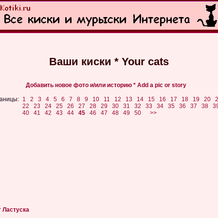
Ваши киски * Your cats
Добавить новое фото и/или историю * Add a pic or story
аницы:
1
2
3
4
5
6
7
8
9
10
11
12
13
14
15
16
17
18
19
20
22
23
24
25
26
27
28
29
30
31
32
33
34
35
36
37
38
3
40
41
42
43
44
45
46
47
48
49
50
>>
т Ластуска