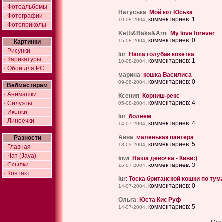
· Фотоальбомы
Натуська
:
Мой кот Юська
· Фотографии
, комментариев: 1
10-08-2004
· Фотоприколы
Ketti&Baks&Arni
:
My love forever
, комментариев: 0
15-08-2004
Картинки
· Рисунки
lur
:
Наша голубая кокетка
· Карикатуры
, комментариев: 1
10-08-2004
· Обои для PC
марина
:
кошка Василиса
, комментариев: 0
09-08-2004
Вебмастерам
· Анимашки
Ксения
:
Корниш-рекс
, комментариев: 4
· Силуэты
05-08-2004
· Иконки
lur
:
болеем
· Линеечки
, комментариев: 4
14-07-2004
Анна
:
маленькая пантера
Разности
, комментариев: 5
18-03-2004
· Главная
· Чат (Java)
kiwi
:
Наша девочка - Киви:)
· Ссылки
, комментариев: 3
16-07-2004
· Контакт
lur
:
Тоска британской кошки по ту
, комментариев: 0
14-07-2004
Ольга
:
Юста Кис Руф
, комментариев: 5
14-07-2004