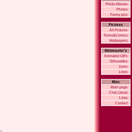
Photo Albums ·
Photos ·
Funny pics ·
Pictures
Art Pictures ·
Toons&Comics ·
Wallpapers ·
Webmaster's
Animated GIFs ·
Silhouettes ·
Icons ·
Lines ·
Misc
Main page ·
Chat (Java) ·
Links ·
Contact ·