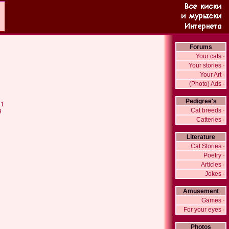
Forums
Your cats ·
Your stories ·
Your Art ·
(Photo) Ads ·
Pedigree's
21
Cat breeds ·
9
Catteries ·
Literature
Cat Stories ·
Poetry ·
Articles ·
Jokes ·
Amusement
Games ·
For your eyes ·
Photos