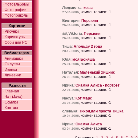
· Фотоальбомы
Людмилка
:
коша
· Фотографии
, комментариев: -1
27-04-2006
· Фотоприколы
Виктория
:
Персюня
, комментариев: -1
26-04-2006
Картинки
· Рисунки
&#;Viktoria
:
Персюня
· Карикатуры
, комментариев: -1
26-04-2006
· Обои для PC
Тиша
:
Апольду 2 года
, комментариев: -1
20-12-2005
Вебмастерам
· Анимашки
Юля
:
моя Боняша
, комментариев: -1
· Силуэты
25-04-2006
· Иконки
Наталья
:
Маленький хищник
· Линеечки
, комментариев: -1
26-03-2006
Ирина
:
Сиамка Алиса - портрет
Разности
, комментариев: -1
22-04-2006
· Главная
· Чат (Java)
Nadya
:
Кот Марс
· Ссылки
, комментариев: -1
24-04-2006
· Контакт
оленька
:
Тихон,или проста Тишка
, комментариев: -1
19-04-2006
Ирина
:
Сиамка Алиса
, комментариев: -1
03-04-2006