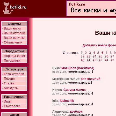
Форумы
· Ваши киски
Ваши ки
· Ваши истории
· Ваши рисунки
· Объявления
Добавить новое фото и
Породистые
Страницы:
1
2
3
4
5
6
7
8
9
· Породы кошек
22
23
24
25
26
27
40
41
42
43
44
45
· Питомники
Вика
:
Моя Вася (Василиса)
Литература
, комментариев: -1
01-05-2006
· Кото-истории
· Поэзия
Матвеенко Лилия
:
Кот Василий
, комментариев: 3
18-04-2006
· Статьи
· Анекдоты
Ирина
:
Сиамка Алиса
, комментариев: -1
22-04-2006
Развлечения
julia
:
lubimchik
· Игры
, комментариев: -1
29-04-2006
· Смотрелки
Людмилка
:
котёнок
Фотки
, комментариев: -1
27-04-2006